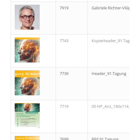
7919
Gabriele Richter-Világosi
7743
KopieHeader_91.Tagung
7739
Header_91.Tagung
7719
05 HP_Anz_140x114_fin.i
7699
Bild 91.Tagung