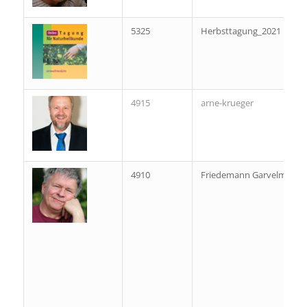
5325
Herbsttagung_2021
4915
arne-krueger
4910
Friedemann Garvelmann