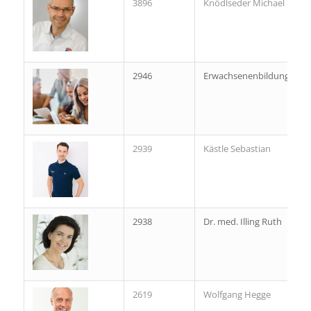
3896
Knödlseder Michael
2946
Erwachsenenbildung
2939
Kästle Sebastian
2938
Dr. med. Illing Ruth
2619
Wolfgang Hegge