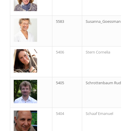
5583
Susanna_Goessmann
5406
Stern Cornelia
5405
Schrottenbaum Rudolf
5404
Schaaf Emanuel