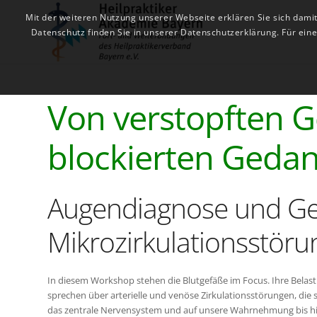
Mit der weiteren Nutzung unserer Webseite erklären Sie sich dami
Datenschutz finden Sie in unserer Datenschutzerklärung. Für ei
Von verstopften 
blockierten Geda
Augendiagnose und G
Mikrozirkulationsstör
In diesem Workshop stehen die Blutgefäße im Focus. Ihre Belastun
sprechen über arterielle und venöse Zirkulationsstörungen, die 
das zentrale Nervensystem und auf unsere Wahrnehmung bis h