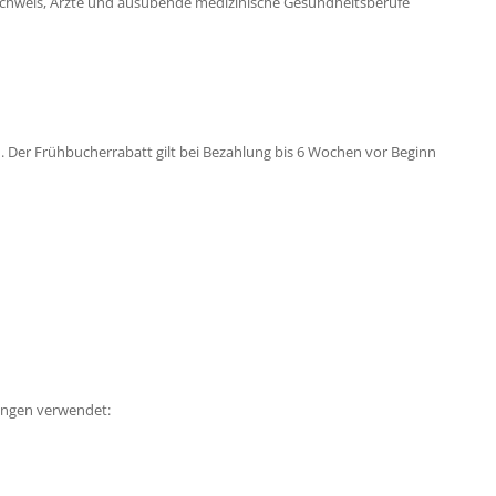
Nachweis, Ärzte und ausübende medizinische Gesundheitsberufe
H. Der Frühbucherrabatt gilt bei Bezahlung bis 6 Wochen vor Beginn
ungen verwendet: