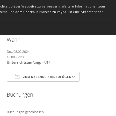
ichkeit dieser Webseite zu verbessern. Weitere Informationen zum
Veranstaltungskalender
Akademie
Kontakt
tems und dem Checkout Prozess zu Paypal ist eine Akzeptant der
Wann
Do., 08.02.2024
18:00 - 21:00
Unterrichtsumfang:
4 US*
ZUM KALENDER HINZUFÜGEN
Buchungen
ICS herunterladen
Google Kalender
Buchungen geschlossen