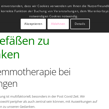
t einverstanden, dass wir Cookies verwenden um Ihnen die Nutzerfreundl
Qualifizierende Fachausbildungen
Fachseminare
ne korrekte Funktion der Buchung von Veranstaltungen, dem Warenkorbsys
notwendigen Cookies notwendig.
Akzeptieren
Ablehnen
Details
Gefäßen zu
nken
emmotherapie bei
ungen
g ist multifaktoriell, besonders in der Post Covid Zeit. Wir
sowohl peripher als auch zentral sein können, mit Auswirkungen auf
in zu unseren Gedanken.