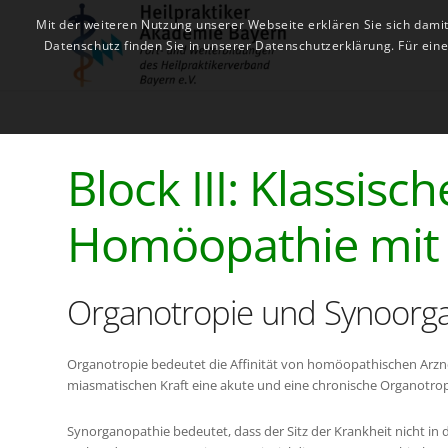
Mit der weiteren Nutzung unserer Webseite erklären Sie sich dami
Datenschutz finden Sie in unserer Datenschutzerklärung. Für ei
Block III: Klassis
Homöopathie mit 
Organotropie und Synoorg
Organotropie bedeutet die Affinität von homöopathischen Arznei
miasmatischen Kraft eine akute und eine chronische Organotrop
Synorganopathie bedeutet, dass der Sitz der Krankheit nicht in 