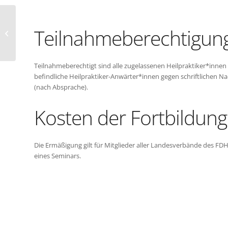
Block II: Klassische Homöopathie –
Teilnahmeberechtigun
Homöopathie mit Yves Laborde
Teilnahmeberechtigt sind alle zugelassenen Heilpraktiker*inne
befindliche Heilpraktiker-Anwärter*innen gegen schriftlichen 
(nach Absprache).
Kosten der Fortbildung
Die Ermäßigung gilt für Mitglieder aller Landesverbände des FD
eines Seminars.