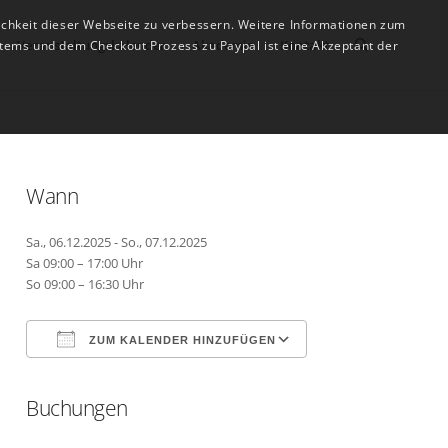
ichkeit dieser Webseite zu verbessern. Weitere Informationen zum
Veranstaltungskalender
Akademie
Kontakt
tems und dem Checkout Prozess zu Paypal ist eine Akzeptant der
Wann
Sa., 06.12.2025 - So., 07.12.2025
Sa 09:00 – 17:00 Uhr
So 09:00 – 16:30 Uhr
ZUM KALENDER HINZUFÜGEN
Buchungen
ICS herunterladen
Google Kalender