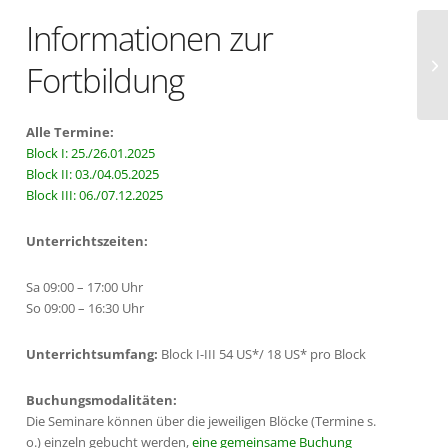
Informationen zur
Bl
Fortbildung
Alle Termine:
Block I: 25./26.01.2025
Block II: 03./04.05.2025
Block III: 06./07.12.2025
Unterrichtszeiten:
Sa 09:00 – 17:00 Uhr
So 09:00 – 16:30 Uhr
Unterrichtsumfang:
Block I-III 54 US*/ 18 US* pro Block
Buchungsmodalitäten:
Die Seminare können über die jeweiligen Blöcke (Termine s.
o.) einzeln gebucht werden,
eine gemeinsame Buchung