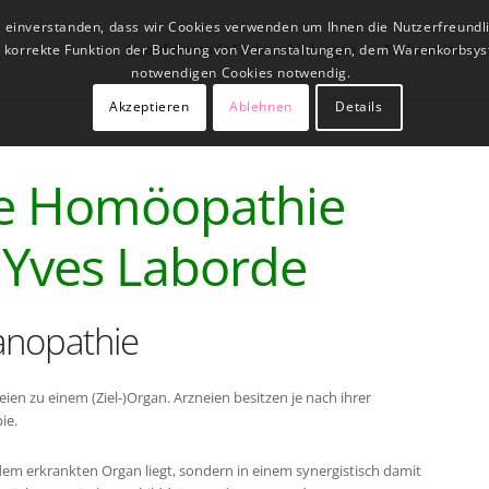
t einverstanden, dass wir Cookies verwenden um Ihnen die Nutzerfreundl
Qualifizierende Fachausbildungen
Fachseminare
ne korrekte Funktion der Buchung von Veranstaltungen, dem Warenkorbsys
notwendigen Cookies notwendig.
Akzeptieren
Ablehnen
Details
che Homöopathie
Yves Laborde
anopathie
en zu einem (Ziel-)Organ. Arzneien besitzen je nach ihrer
ie.
dem erkrankten Organ liegt, sondern in einem synergistisch damit