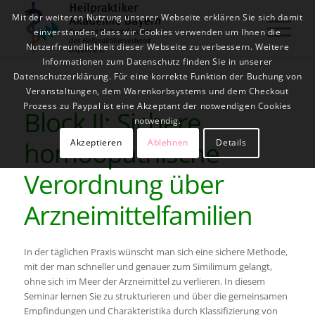
Mit der weiteren Nutzung unserer Webseite erklären Sie sich damit
einverstanden, dass wir Cookies verwenden um Ihnen die
Nutzerfreundlichkeit dieser Webseite zu verbessern. Weitere
Informationen zum Datenschutz finden Sie in unserer
Datenschutzerklärung. Für eine korrekte Funktion der Buchung von
Veranstaltungen, dem Warenkorbsystems und dem Checkout
Prozess zu Paypal ist eine Akzeptant der notwendigen Cookies
Block II: Sichere
notwendig.
homöopathische
Akzeptieren
Ablehnen
Details
Verordnung über
Arzneimittelfamilien
In der täglichen Praxis wünscht man sich eine sichere Methode,
mit der man schneller und genauer zum Similimum gelangt,
ohne sich im Meer der Arzneimittel zu verlieren. In diesem
Seminar lernen Sie zu strukturieren und über die gemeinsamen
Empfindungen und Charakteristika durch Klassifizierung von