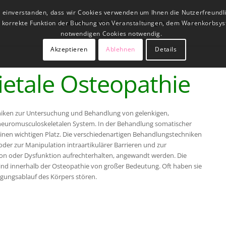
t einverstanden, dass wir Cookies verwenden um Ihnen die Nutzerfreundl
Qualifizierende Fachausbildungen
Fachseminare
ne korrekte Funktion der Buchung von Veranstaltungen, dem Warenkorbsys
notwendigen Cookies notwendig.
Akzeptieren
Ablehnen
Details
ietale Osteopathie
hniken zur Untersuchung und Behandlung von gelenkigen,
euromusculoskeletalen System. In der Behandlung somatischer
inen wichtigen Platz. Die verschiedenartigen Behandlungstechniken
oder zur Manipulation intraartikulärer Barrieren und zur
on oder Dysfunktion aufrechterhalten, angewandt werden. Die
ind innerhalb der Osteopathie von großer Bedeutung. Oft haben sie
ungsablauf des Körpers stören.