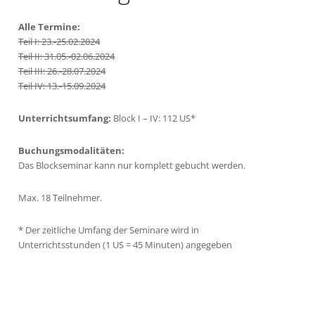
Alle Termine:
Teil I: 23.-25.02.2024
Teil II: 31.05.-02.06.2024
Teil III: 26.-28.07.2024
Teil IV: 13.-15.09.2024
Unterrichtsumfang:
Block I – IV: 112 US*
Buchungsmodalitäten:
Das Blockseminar kann nur komplett gebucht werden.
Max. 18 Teilnehmer.
*
Der zeitliche Umfang der Seminare wird in
Unterrichtsstunden (1 US = 45 Minuten) angegeben