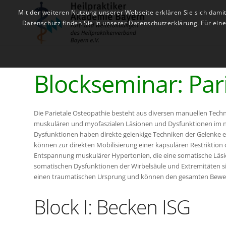
Mit der weiteren Nutzung unserer Webseite erklären Sie sich dami
Datenschutz finden Sie in unserer Datenschutzerklärung. Für ei
Blockseminar: Par
Die Parietale Osteopathie besteht aus diversen manuellen Tec
muskulären und myofaszialen Läsionen und Dysfunktionen im n
Dysfunktionen haben direkte gelenkige Techniken der Gelenke e
können zur direkten Mobilisierung einer kapsulären Restriktion 
Entspannung muskulärer Hypertonien, die eine somatische Läsi
somatischen Dysfunktionen der Wirbelsäule und Extremitäten s
einen traumatischen Ursprung und können den gesamten Beweg
Block I: Becken ISG