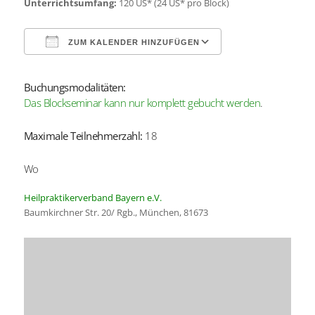
Unterrichtsumfang:
120 US* (24 US* pro Block)
ZUM KALENDER HINZUFÜGEN
Buchungsmodalitäten:
ICS herunterladen
Google Kalender
Das Blockseminar kann nur komplett gebucht werden
.
Maximale Teilnehmerzahl:
18
Wo
Heilpraktikerverband Bayern e.V.
Baumkirchner Str. 20/ Rgb., München, 81673