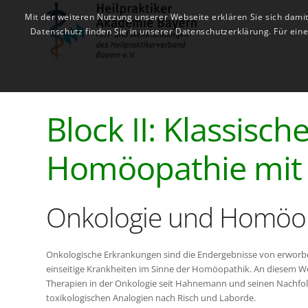
Mit der weiteren Nutzung unserer Webseite erklären Sie sich dami
Datenschutz finden Sie in unserer Datenschutzerklärung. Für ei
Block II: Klassisc
Homöopathie mit 
Onkologie und Homöo
Onkologische Erkrankungen sind die Endergebnisse von erworben
einseitige Krankheiten im Sinne der Homöopathik. An diesem 
Therapien in der Onkologie seit Hahnemann und seinen Nachfo
toxikologischen Analogien nach Risch und Laborde.