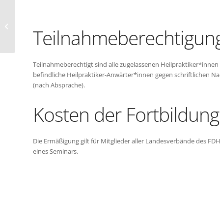
Blockseminar Klassische
Homöopathie – Homöopathie mit
Teilnahmeberechtigun
Yves Laborde –...
Teilnahmeberechtigt sind alle zugelassenen Heilpraktiker*inne
befindliche Heilpraktiker-Anwärter*innen gegen schriftlichen 
(nach Absprache).
Kosten der Fortbildung
Die Ermäßigung gilt für Mitglieder aller Landesverbände des FD
eines Seminars.