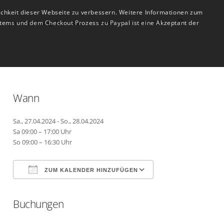
ichkeit dieser Webseite zu verbessern. Weitere Informationen zum
Veranstaltungskalender
Akademie
Kontakt
tems und dem Checkout Prozess zu Paypal ist eine Akzeptant der
Wann
Sa., 27.04.2024 - So., 28.04.2024
Sa 09:00 – 17:00 Uhr
So 09:00 – 16:30 Uhr
ZUM KALENDER HINZUFÜGEN
Buchungen
ICS herunterladen
Google Kalender