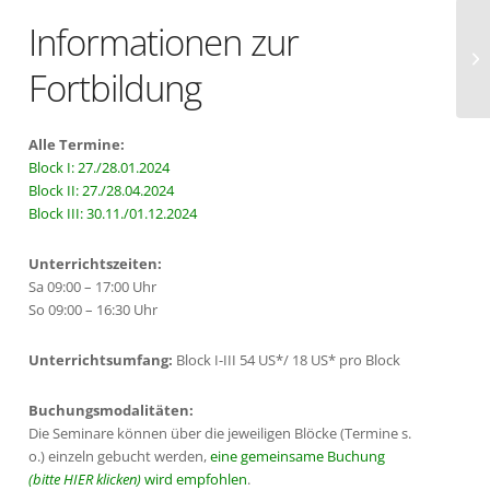
Informationen zur
Er
Fortbildung
Alle Termine:
Block I: 27./28.01.2024
Block II: 27./28.04.2024
Block III: 30.11./01.12.2024
Unterrichtszeiten:
Sa 09:00 – 17:00 Uhr
So 09:00 – 16:30 Uhr
Unterrichtsumfang:
Block I-III 54 US*/ 18 US* pro Block
Buchungsmodalitäten:
Die Seminare können über die jeweiligen Blöcke (Termine s.
o.) einzeln gebucht werden,
eine gemeinsame Buchung
(bitte HIER klicken)
wird empfohlen
.