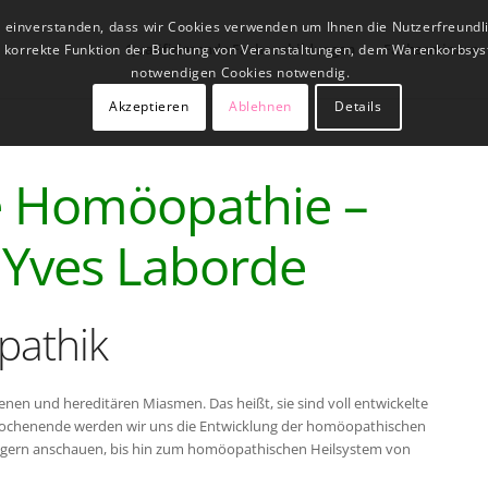
t einverstanden, dass wir Cookies verwenden um Ihnen die Nutzerfreundl
Qualifizierende Fachausbildungen
Fachseminare
ne korrekte Funktion der Buchung von Veranstaltungen, dem Warenkorbsys
notwendigen Cookies notwendig.
Akzeptieren
Ablehnen
Details
he Homöopathie –
Yves Laborde
pathik
en und hereditären Miasmen. Das heißt, sie sind voll entwickelte
Wochenende werden wir uns die Entwicklung der homöopathischen
lgern anschauen, bis hin zum homöopathischen Heilsystem von