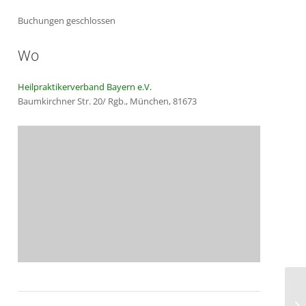
Buchungen geschlossen
Wo
Heilpraktikerverband Bayern e.V.
Baumkirchner Str. 20/ Rgb., München, 81673
Bl