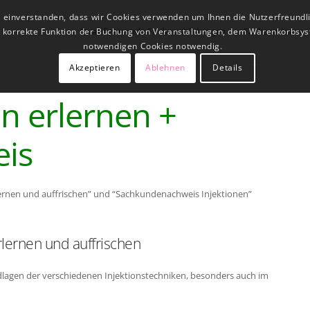
t einverstanden, dass wir Cookies verwenden um Ihnen die Nutzerfreundl
Qualifizierende Fachausbildungen
Fachseminare
ne korrekte Funktion der Buchung von Veranstaltungen, dem Warenkorbsys
notwendigen Cookies notwendig.
Akzeptieren
Ablehnen
Details
en erlernen +
is
lernen und auffrischen” und “Sachkundenachweis Injektionen”
rlernen und auffrischen
dlagen der verschiedenen Injektionstechniken, besonders auch im