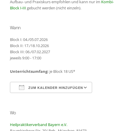
Aufbau- und Praxiskurs empfohlen und kann nur im
Kombi-
Block I-III
gebucht werden (nicht einzeln).
Wann
Block I: 04./05.07.2026
Block II: 17./18.10.2026
Block III: 06./07.02.2027
jeweils 9:00 - 17:00
Unterrichtsumfang:
je Block 18 US*
ZUM KALENDER HINZUFÜGEN
ICS herunterladen
Google Kalender
Wo
Heilpraktikerverband Bayern e.V.
Baumkirchner Str. 20/ Rgb., München, 81673