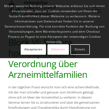
Mit der weiteren Nutzung unserer Webseite erklären Sie sich damit
einverstanden, dass wir Cookies verwenden um Ihnen die
Nutzerfreundlichkeit dieser Webseite zu verbessern. Weitere
Informationen zum Datenschutz finden Sie in unserer
Datenschutzerklärung. Für eine korrekte Funktion der Buchung von
Veranstaltungen, dem Warenkorbsystems und dem Checkout
Prozess zu Paypal ist eine Akzeptant der notwendigen Cookies
Block VI: Sichere
notwendig.
homöopathische
Akzeptieren
Ablehnen
Details
Verordnung über
Arzneimittelfamilien
In der täglichen Praxis wünscht man sich eine sichere Methode,
mit der man schneller und genauer zum Similimum gelangt,
ohne sich im Meer der Arzneimittel zu verlieren. In diesem
Seminar lernen Sie zu strukturieren und über die gemeinsamen
Empfindungen und Charakteristika durch Klassifizierung von