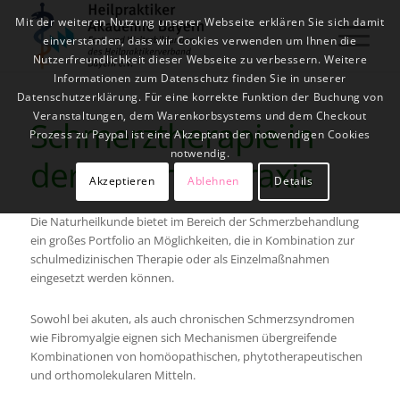
Mit der weiteren Nutzung unserer Webseite erklären Sie sich damit
einverstanden, dass wir Cookies verwenden um Ihnen die
Nutzerfreundlichkeit dieser Webseite zu verbessern. Weitere
Informationen zum Datenschutz finden Sie in unserer
Datenschutzerklärung. Für eine korrekte Funktion der Buchung von
Veranstaltungen, dem Warenkorbsystems und dem Checkout
Schmerztherapie in
Prozess zu Paypal ist eine Akzeptant der notwendigen Cookies
notwendig.
der Naturheilpraxis
Akzeptieren
Ablehnen
Details
Die Naturheilkunde bietet im Bereich der Schmerzbehandlung
ein großes Portfolio an Möglichkeiten, die in Kombination zur
schulmedizinischen Therapie oder als Einzelmaßnahmen
eingesetzt werden können.
Sowohl bei akuten, als auch chronischen Schmerzsyndromen
wie Fibromyalgie eignen sich Mechanismen übergreifende
Kombinationen von homöopathischen, phytotherapeutischen
und orthomolekularen Mitteln.