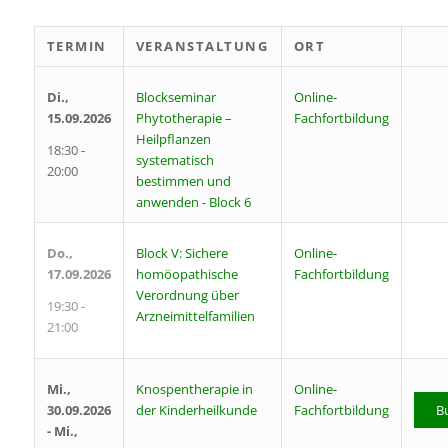
TERMIN
VERANSTALTUNG
ORT
Di.,
Blockseminar
Online-
15.09.2026
Phytotherapie –
Fachfortbildung
Heilpflanzen
18:30 -
systematisch
20:00
bestimmen und
anwenden - Block 6
Do.,
Block V: Sichere
Online-
17.09.2026
homöopathische
Fachfortbildung
Verordnung über
19:30 -
Arzneimittelfamilien
21:00
Mi.,
Knospentherapie in
Online-
30.09.2026
der Kinderheilkunde
B
Fachfortbildung
- Mi.,