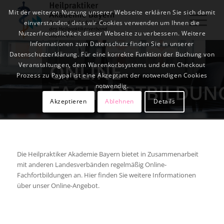
Mit der weiteren Nutzung unserer Webseite erklären Sie sich damit
einverstanden, dass wir Cookies verwenden um Ihnen die
Nutzerfreundlichkeit dieser Webseite zu verbessern. Weitere
Informationen zum Datenschutz finden Sie in unserer
Datenschutzerklärung. Für eine korrekte Funktion der Buchung von
ONLINE-
Veranstaltungen, dem Warenkorbsystems und dem Checkout
Prozess zu Paypal ist eine Akzeptant der notwendigen Cookies
FACHFORTBILDUN
notwendig.
Akzeptieren
Ablehnen
Details
Die Heilpraktiker Akademie Bayern bietet in Zusammenarbeit
mit anderen Landesverbänden regelmäßig Online-
Fachfortbildungen an. Hier finden Sie weitere Informationen
über unser Online-Angebot.