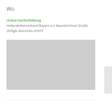
Wo
Online-Fachfortbildung
Heilpraktikerverband Bayern e.V. Baumkirchner Straße
20/Rgb, München, 81673
Na
Ki