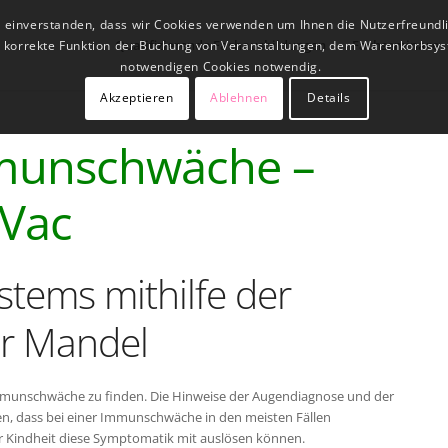
t einverstanden, dass wir Cookies verwenden um Ihnen die Nutzerfreundl
Qualifizierende Fachausbildungen
Fachseminare
ne korrekte Funktion der Buchung von Veranstaltungen, dem Warenkorbsys
notwendigen Cookies notwendig.
Akzeptieren
Ablehnen
Details
munschwäche –
 Vac
tems mithilfe der
er Mandel
 Immunschwäche zu finden. Die Hinweise der Augendiagnose und der
gen, dass bei einer Immunschwäche in den meisten Fällen
r Kindheit diese Symptomatik mit auslösen können.