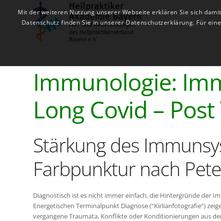
Mit der weiteren Nutzung unserer Webseite erklären Sie sich dami
Datenschutz finden Sie in unserer Datenschutzerklärung. Für ei
Immunologie: Im
Long Covid – Post
Stärkung des Immunsys
Farbpunktur nach Pet
Diagnostisch ist es nicht immer einfach, die Hintergründe der
Energetischen Terminalpunkt Diagnose (“Kirlianfotografie”) zei
vergangene Traumata, Konflikte oder Konditionierungen aus de