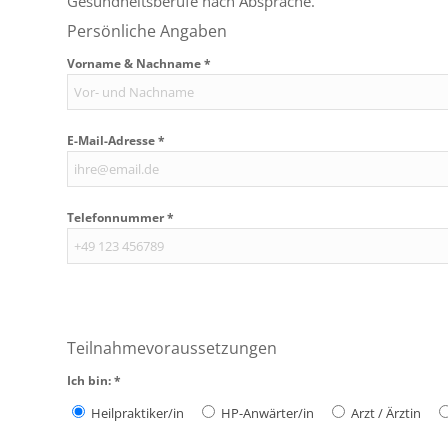
Gesundheitsberufe nach Absprache.
Persönliche Angaben
Vorname & Nachname *
E-Mail-Adresse *
Telefonnummer *
Bitte
lasse
Teilnahmevoraussetzungen
dieses
Feld
Ich bin: *
leer.
Heilpraktiker/in
HP-Anwärter/in
Arzt / Ärztin