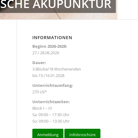
ISCHE AKUPUNKTUR
INFORMATIONEN
Beginn 2026-2028:
27./ 28.06.2026
Dauer:
3 Blöcke/18 Wochenenden
bis 15./16.01.2028
Unterrichtsumfang:
270 US*
Unterrichtszeiten:
Block I – III
Sa: 09:00 – 17:30 Uhr
So: 09:00 – 13:30 Uhr
Anmeldung
Infobroschüre