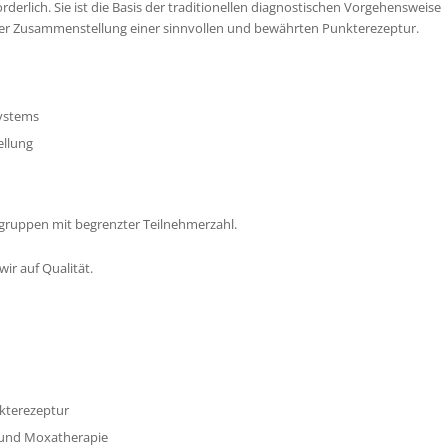
rlich. Sie ist die Basis der traditionellen diagnostischen Vorgehensweise
er Zusammenstellung einer sinnvollen und bewährten Punkterezeptur.
systems
ellung
ngruppen mit begrenzter Teilnehmerzahl.
ir auf Qualität.
kterezeptur
 und Moxatherapie