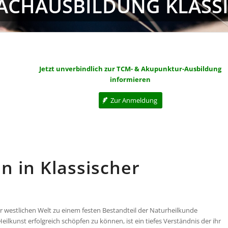
FACHAUSBILDUNG KLASS
Jetzt unverbindlich zur TCM- & Akupunktur-Ausbildung
informieren
Zur Anmeldung
n in Klassischer
er westlichen Welt zu einem festen Bestandteil der Naturheilkunde
lkunst erfolgreich schöpfen zu können, ist ein tiefes Verständnis der ihr