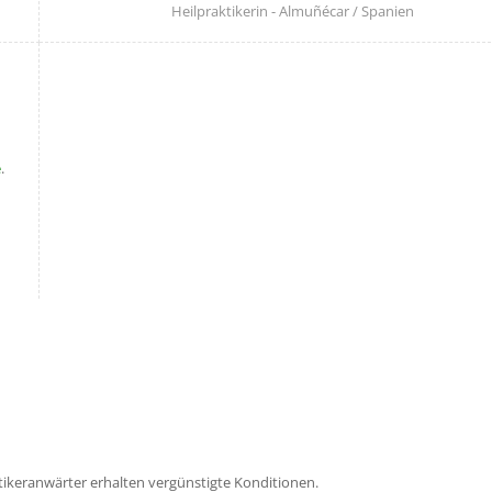
Heilpraktikerin - Almuñécar / Spanien
e
.
tikeranwärter erhalten vergünstigte Konditionen.