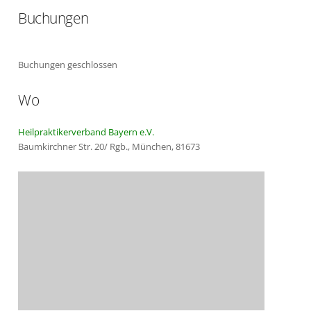
Buchungen
ICS herunterladen
Google Kalender
Buchungen geschlossen
Wo
Heilpraktikerverband Bayern e.V.
Baumkirchner Str. 20/ Rgb., München, 81673