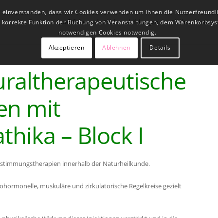
t einverstanden, dass wir Cookies verwenden um Ihnen die Nutzerfreundl
Qualifizierende Fachausbildungen
Fachseminare
ne korrekte Funktion der Buchung von Veranstaltungen, dem Warenkorbsys
notwendigen Cookies notwendig.
Akzeptieren
Ablehnen
Details
uraltherapeutische
en mit
ika – Block I
mstimmungstherapien innerhalb der Naturheilkunde.
hormonelle, muskuläre und zirkulatorische Regelkreise gezielt