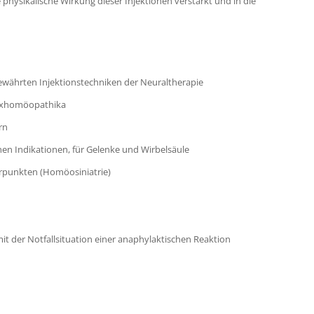
hysikalische Wirkung dieser Injektionen verstärkt und in die
ewährten Injektionstechniken der Neuraltherapie
exhomöopathika
rn
hen Indikationen, für Gelenke und Wirbelsäule
rpunkten (Homöosiniatrie)
 der Notfallsituation einer anaphylaktischen Reaktion