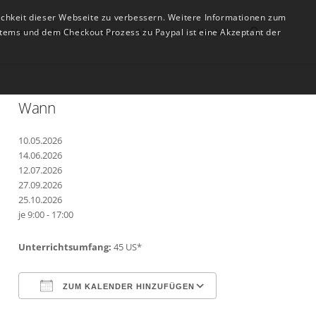
ichkeit dieser Webseite zu verbessern. Weitere Informationen zum
Veranstaltungskalender
Akademie
Kontakt
tems und dem Checkout Prozess zu Paypal ist eine Akzeptant der
Wann
10.05.2026
14.06.2026
12.07.2026
27.09.2026
25.10.2026
je 9:00 - 17:00
Unterrichtsumfang:
45 US*
ZUM KALENDER HINZUFÜGEN