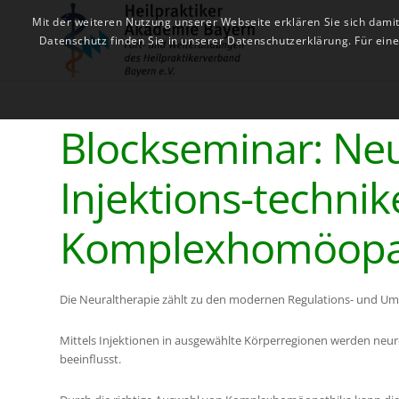
Mit der weiteren Nutzung unserer Webseite erklären Sie sich dami
Datenschutz finden Sie in unserer Datenschutzerklärung. Für ei
Blockseminar: Ne
Injektions-technik
Komplexhomöopath
Die Neuraltherapie zählt zu den modernen Regulations- und U
Mittels Injektionen in ausgewählte Körperregionen werden neuro
beeinflusst.