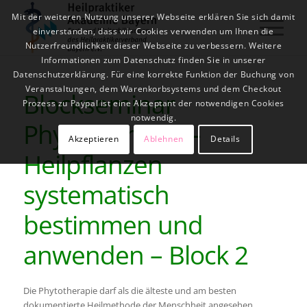
Mit der weiteren Nutzung unserer Webseite erklären Sie sich damit
einverstanden, dass wir Cookies verwenden um Ihnen die
Nutzerfreundlichkeit dieser Webseite zu verbessern. Weitere
Informationen zum Datenschutz finden Sie in unserer
Datenschutzerklärung. Für eine korrekte Funktion der Buchung von
Veranstaltungen, dem Warenkorbsystems und dem Checkout
Blockseminar
Prozess zu Paypal ist eine Akzeptant der notwendigen Cookies
notwendig.
Phytotherapie –
Akzeptieren
Ablehnen
Details
Heilpflanzen
systematisch
bestimmen und
anwenden – Block 2
Die Phytotherapie darf als die älteste und am besten
dokumentierte Heilmethode der Menschheit angesehen