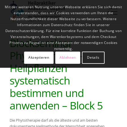
Mit der weiteren Nutzung unserer Webseite erklären Sie sich damit
einverstanden, dass wir Cookies verwenden um Ihnen die
Nutzerfreundlichkeit dieser Webseite zu verbessern. Weitere
Informationen zum Datenschutz finden Sie in unserer
Datenschutzerklärung. Für eine korrekte Funktion der Buchung von
Veranstaltungen, dem Warenkorbsystems und dem Checkout
Blockseminar
Prozess zu Paypal ist eine Akzeptant der notwendigen Cookies
notwendig.
Phytotherapie –
Akzeptieren
Ablehnen
Details
Heilpflanzen
systematisch
bestimmen und
anwenden – Block 5
Die Phytotherapie darf als die älteste und am besten
dokumentierte Heilmethode der Menschheit angesehen