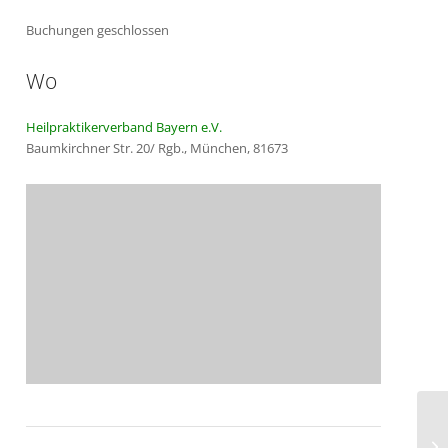
Buchungen geschlossen
Wo
Heilpraktikerverband Bayern e.V.
Baumkirchner Str. 20/ Rgb., München, 81673
In