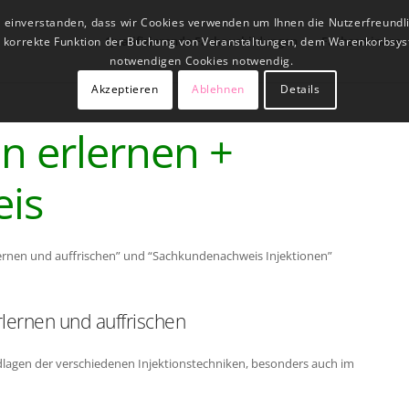
t einverstanden, dass wir Cookies verwenden um Ihnen die Nutzerfreundl
Qualifizierende Fachausbildungen
Fachseminare
ne korrekte Funktion der Buchung von Veranstaltungen, dem Warenkorbsys
notwendigen Cookies notwendig.
Akzeptieren
Ablehnen
Details
en erlernen +
is
lernen und auffrischen” und “Sachkundenachweis Injektionen”
rlernen und auffrischen
dlagen der verschiedenen Injektionstechniken, besonders auch im