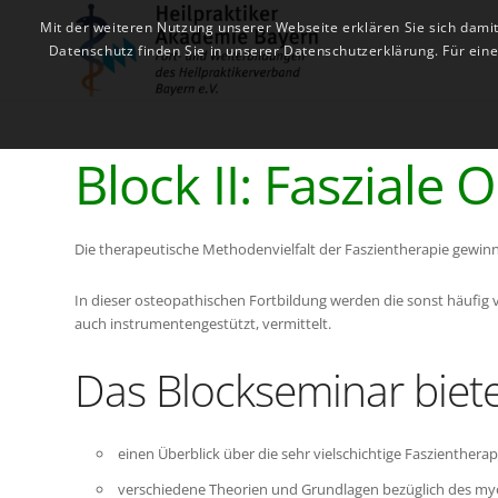
Mit der weiteren Nutzung unserer Webseite erklären Sie sich dami
Datenschutz finden Sie in unserer Datenschutzerklärung. Für ei
Block II: Fasziale 
Die therapeutische Methodenvielfalt der Faszientherapie gewi
In dieser osteopathischen Fortbildung werden die sonst häufig 
auch instrumentengestützt, vermittelt.
Das Blockseminar biet
einen Überblick über die sehr vielschichtige Faszienther
verschiedene Theorien und Grundlagen bezüglich des my