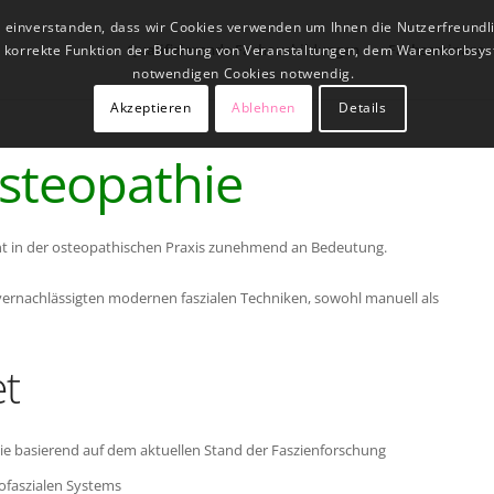
t einverstanden, dass wir Cookies verwenden um Ihnen die Nutzerfreundl
Qualifizierende Fachausbildungen
Fachseminare
ne korrekte Funktion der Buchung von Veranstaltungen, dem Warenkorbsys
notwendigen Cookies notwendig.
Akzeptieren
Ablehnen
Details
Osteopathie
nnt in der osteopathischen Praxis zunehmend an Bedeutung.
vernachlässigten modernen faszialen Techniken, sowohl manuell als
et
apie basierend auf dem aktuellen Stand der Faszienforschung
ofaszialen Systems