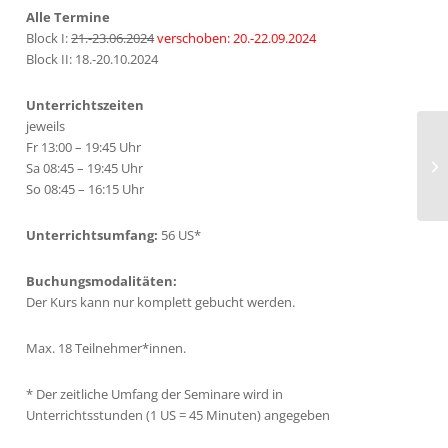
Alle Termine
Block I:
21.-23.06.2024
verschoben: 20.-22.09.2024
Block II: 18.-20.10.2024
Unterrichtszeiten
jeweils
Fr 13:00 – 19:45 Uhr
Bl
Sa 08:45 – 19:45 Uhr
Gr
So 08:45 – 16:15 Uhr
Unterrichtsumfang:
56 US*
Buchungsmodalitäten:
Der Kurs kann nur komplett gebucht werden.
Max. 18 Teilnehmer*innen.
*
Der zeitliche Umfang der Seminare wird in
Unterrichtsstunden (1 US = 45 Minuten) angegeben