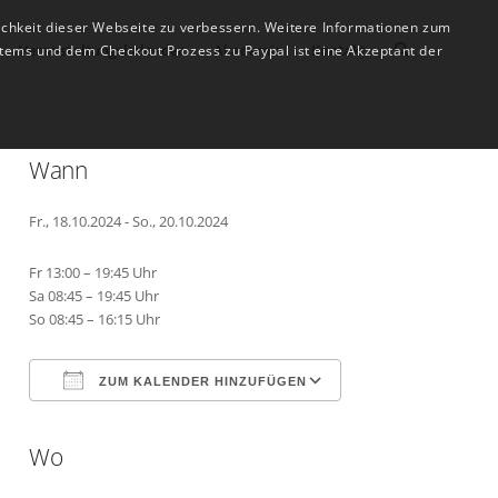
ichkeit dieser Webseite zu verbessern. Weitere Informationen zum
Veranstaltungskalender
Akademie
Kontakt
tems und dem Checkout Prozess zu Paypal ist eine Akzeptant der
Wann
Fr., 18.10.2024 - So., 20.10.2024
Fr 13:00 – 19:45 Uhr
Sa 08:45 – 19:45 Uhr
So 08:45 – 16:15 Uhr
ZUM KALENDER HINZUFÜGEN
Wo
ICS herunterladen
Google Kalender