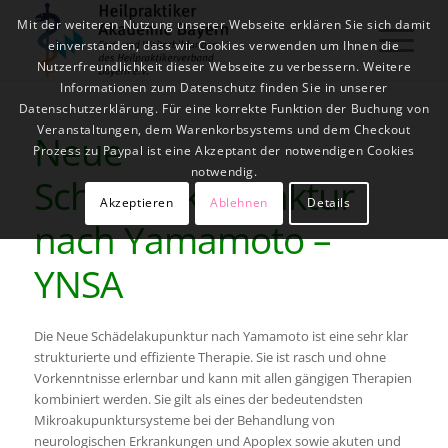
Mit der weiteren Nutzung unserer Webseite erklären Sie sich damit
einverstanden, dass wir Cookies verwenden um Ihnen die
Nutzerfreundlichkeit dieser Webseite zu verbessern. Weitere
Informationen zum Datenschutz finden Sie in unserer
Datenschutzerklärung. Für eine korrekte Funktion der Buchung von
Veranstaltungen, dem Warenkorbsystems und dem Checkout
Neue
Prozess zu Paypal ist eine Akzeptant der notwendigen Cookies
notwendig.
Schädelakupunktur
Akzeptieren
Ablehnen
Details
nach Yamamoto –
YNSA
Die Neue Schädelakupunktur nach Yamamoto ist eine sehr klar
strukturierte und effiziente Therapie. Sie ist rasch und ohne
Vorkenntnisse erlernbar und kann mit allen gängigen Therapien
kombiniert werden. Sie gilt als eines der bedeutendsten
Mikroakupunktursysteme bei der Behandlung von
neurologischen Erkrankungen und Apoplex sowie akuten und