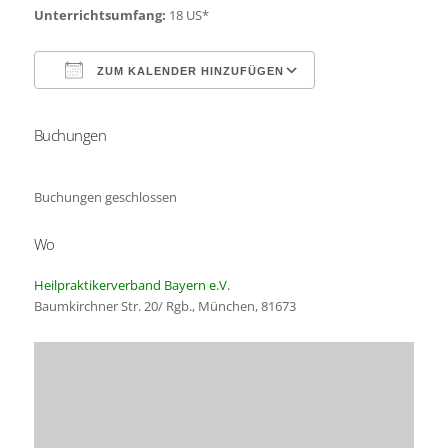
Unterrichtsumfang:
18 US*
ZUM KALENDER HINZUFÜGEN
Buchungen
ICS herunterladen
Google Kalender
Buchungen geschlossen
Wo
Heilpraktikerverband Bayern e.V.
Baumkirchner Str. 20/ Rgb., München, 81673