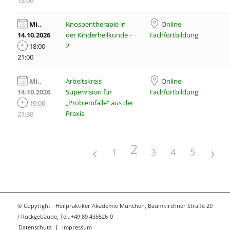
13:00
Mi.,
Knospentherapie in
Online-
14.10.2026
der Kinderheilkunde -
Fachfortbildung
2
18:00 -
21:00
Mi.,
Arbeitskreis
Online-
14.10.2026
Supervision für
Fachfortbildung
„Problemfälle“ aus der
19:00 -
Praxis
21:30
2
1
3
4
5
© Copyright - Heilpraktiker Akademie München, Baumkirchner Straße 20
/ Rückgebäude, Tel. +49 89 435526-0
Datenschutz
Impressum