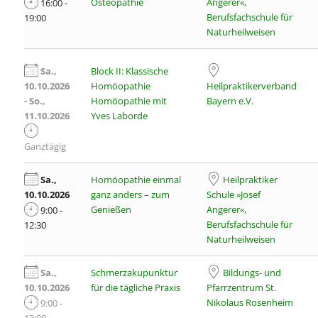
Osteopathie
Angerer«,
16:00 -
Berufsfachschule für
19:00
Naturheilweisen
Sa.,
Block II: Klassische
10.10.2026
Homöopathie
Heilpraktikerverband
- So.,
Homöopathie mit
Bayern e.V.
11.10.2026
Yves Laborde
Ganztägig
Sa.,
Homöopathie einmal
Heilpraktiker
10.10.2026
ganz anders – zum
Schule »Josef
Genießen
Angerer«,
9:00 -
Berufsfachschule für
12:30
Naturheilweisen
Sa.,
Schmerzakupunktur
Bildungs- und
10.10.2026
für die tägliche Praxis
Pfarrzentrum St.
Nikolaus Rosenheim
9:00 -