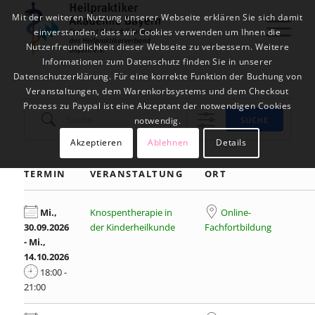
Mit der weiteren Nutzung unserer Webseite erklären Sie sich damit
einverstanden, dass wir Cookies verwenden um Ihnen die
Nutzerfreundlichkeit dieser Webseite zu verbessern. Weitere
Informationen zum Datenschutz finden Sie in unserer
Datenschutzerklärung. Für eine korrekte Funktion der Buchung von
Veranstaltungen, dem Warenkorbsystems und dem Checkout
Prozess zu Paypal ist eine Akzeptant der notwendigen Cookies
Suche
SUCHE
notwendig.
Akzeptieren
Ablehnen
Details
TERMIN
VERANSTALTUNG
ORT
Mi.,
Knospentherapie in
Online-
30.09.2026
der Kinderheilkunde
Fachfortbildung
- Mi.,
14.10.2026
18:00 -
21:00