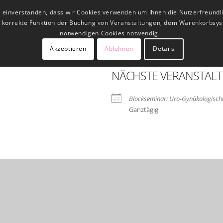
t einverstanden, dass wir Cookies verwenden um Ihnen die Nutzerfreundl
Qualifizierende Fachausbildungen
Fachseminare
ne korrekte Funktion der Buchung von Veranstaltungen, dem Warenkorbsys
notwendigen Cookies notwendig.
Akzeptieren
Ablehnen
Details
NÄCHSTE VERANSTAL
Blockseminar: Uro-Gynäkologische
Ganztägig