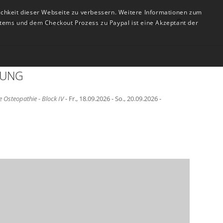
ichkeit dieser Webseite zu verbessern. Weitere Informationen zum
Veranstaltungskalender
Akademie
Kontakt
tems und dem Checkout Prozess zu Paypal ist eine Akzeptant der
TUNG
 Osteopathie - Block IV
- Fr., 18.09.2026 - So., 20.09.2026 -