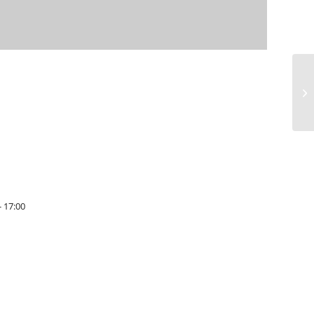
He
Be
- 17:00