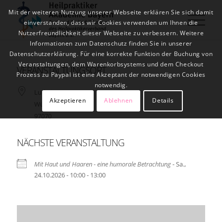
Mit der weiteren Nutzung unserer Webseite erklären Sie sich damit
einverstanden, dass wir Cookies verwenden um Ihnen die
Nutzerfreundlichkeit dieser Webseite zu verbessern. Weitere
Informationen zum Datenschutz finden Sie in unserer
Datenschutzerklärung. Für eine korrekte Funktion der Buchung von
Veranstaltungen, dem Warenkorbsystems und dem Checkout
VERANSTALTUNGSORT
Prozess zu Paypal ist eine Akzeptant der notwendigen Cookies
notwendig.
Ludwigstr. 17
Akzeptieren
Ablehnen
Details
Würzburg
97070
NÄCHSTE VERANSTALTUNG
Mit Haut und Haaren - eine humorale Betrachtung
- Sa.,
24.10.2026 - 10:00 - 13:00