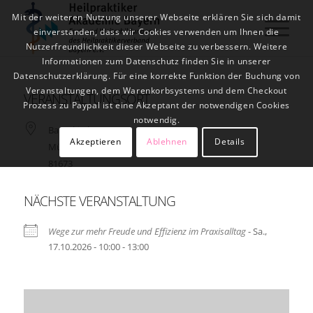
Mit der weiteren Nutzung unserer Webseite erklären Sie sich damit
einverstanden, dass wir Cookies verwenden um Ihnen die
Nutzerfreundlichkeit dieser Webseite zu verbessern. Weitere
Informationen zum Datenschutz finden Sie in unserer
Datenschutzerklärung. Für eine korrekte Funktion der Buchung von
Veranstaltungen, dem Warenkorbsystems und dem Checkout
VERANSTALTUNGSORT
Prozess zu Paypal ist eine Akzeptant der notwendigen Cookies
notwendig.
Baumkirchnerstr. 20
Akzeptieren
Ablehnen
Details
München
81673
NÄCHSTE VERANSTALTUNG
Wege zur mehr Freude und Effizienz im Praxisalltag
- Sa.,
17.10.2026 - 10:00 - 13:00