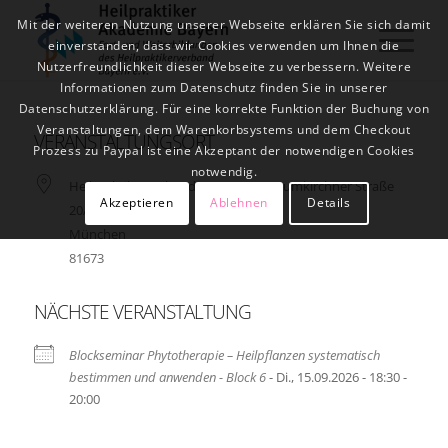
Mit der weiteren Nutzung unserer Webseite erklären Sie sich damit
einverstanden, dass wir Cookies verwenden um Ihnen die
Nutzerfreundlichkeit dieser Webseite zu verbessern. Weitere
Informationen zum Datenschutz finden Sie in unserer
Datenschutzerklärung. Für eine korrekte Funktion der Buchung von
Veranstaltungen, dem Warenkorbsystems und dem Checkout
VERANSTALTUNGSORT
Prozess zu Paypal ist eine Akzeptant der notwendigen Cookies
notwendig.
Heilpraktikerverband Bayern e.V. Baumkirchner Straße
Akzeptieren
Ablehnen
Details
20/Rgb
München
81673
NÄCHSTE VERANSTALTUNG
Blockseminar Phytotherapie – Heilpflanzen systematisch
bestimmen und anwenden - Block 6
- Di., 15.09.2026 - 18:30 -
20:00