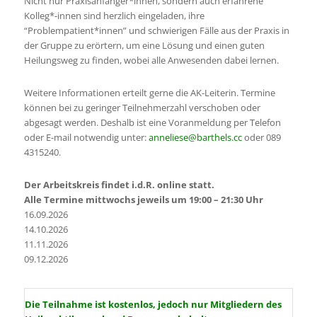
Nicht nur Praxisanfänger*innen, sondern auch erfahrene
Kolleg*-innen sind herzlich eingeladen, ihre
“Problempatient*innen” und schwierigen Fälle aus der Praxis in
der Gruppe zu erörtern, um eine Lösung und einen guten
Heilungsweg zu finden, wobei alle Anwesenden dabei lernen.
Weitere Informationen erteilt gerne die AK-Leiterin. Termine
können bei zu geringer Teilnehmerzahl verschoben oder
abgesagt werden. Deshalb ist eine Voranmeldung per Telefon
oder E-mail notwendig unter:
anneliese@barthels.cc
oder 089
4315240.
Der Arbeitskreis findet i.d.R. online statt.
Alle Termine mittwochs jeweils um 19:00 – 21:30 Uhr
16.09.2026
14.10.2026
11.11.2026
09.12.2026
Die Teilnahme ist kostenlos, jedoch nur Mitgliedern des