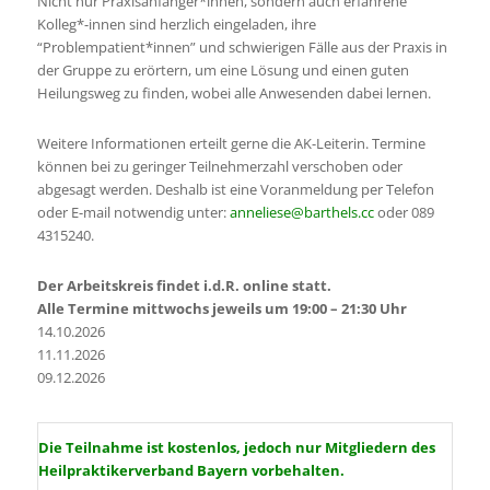
Nicht nur Praxisanfänger*innen, sondern auch erfahrene
Kolleg*-innen sind herzlich eingeladen, ihre
“Problempatient*innen” und schwierigen Fälle aus der Praxis in
der Gruppe zu erörtern, um eine Lösung und einen guten
Heilungsweg zu finden, wobei alle Anwesenden dabei lernen.
Weitere Informationen erteilt gerne die AK-Leiterin. Termine
können bei zu geringer Teilnehmerzahl verschoben oder
abgesagt werden. Deshalb ist eine Voranmeldung per Telefon
oder E-mail notwendig unter:
anneliese@barthels.cc
oder 089
4315240.
Der Arbeitskreis findet i.d.R. online statt.
Alle Termine mittwochs jeweils um 19:00 – 21:30 Uhr
14.10.2026
11.11.2026
09.12.2026
Die Teilnahme ist kostenlos, jedoch nur Mitgliedern des
Heilpraktikerverband Bayern vorbehalten.