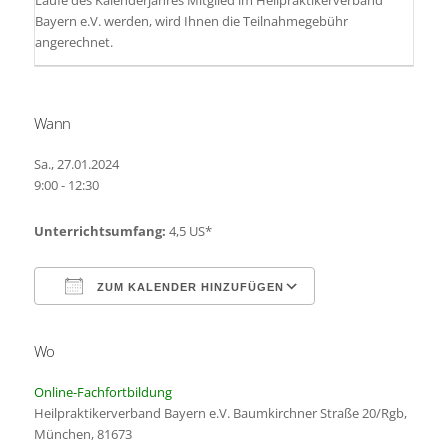
Laufe des Kalenderjahres Mitglied im Heilpraktikerverband
Bayern e.V. werden, wird Ihnen die Teilnahmegebühr
angerechnet.
Wann
Sa., 27.01.2024
9:00 - 12:30
Unterrichtsumfang:
4,5 US*
ZUM KALENDER HINZUFÜGEN
Wo
ICS herunterladen
Google Kalender
Online-Fachfortbildung
Heilpraktikerverband Bayern e.V. Baumkirchner Straße 20/Rgb,
München, 81673