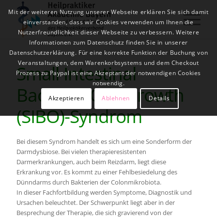
Mit der weiteren Nutzung unserer Webseite erklären Sie sich damit
einverstanden, dass wir Cookies verwenden um Ihnen die
Nutzerfreundlichkeit dieser Webseite zu verbessern. Weitere
Informationen zum Datenschutz finden Sie in unserer
Datenschutzerklärung. Für eine korrekte Funktion der Buchung von
Veranstaltungen, dem Warenkorbsystems und dem Checkout
Small Intestinal
Prozess zu Paypal ist eine Akzeptant der notwendigen Cookies
notwendig.
Bacterial Overgrowth
Akzeptieren
Ablehnen
Details
(SIBO)-Syndrom
Bei diesem Syndrom handelt es sich um eine Sonderform der
Darmdysbiose. Bei vielen therapieresistenten
Darmerkrankungen, auch beim Reizdarm, liegt diese
Erkrankung vor. Es kommt zu einer Fehlbesiedelung des
Dünndarms durch Bakterien der Colonmikrobiota.
In dieser Fachfortbildung werden Symptome, Diagnostik und
Ursachen beleuchtet. Der Schwerpunkt liegt aber in der
Besprechung der Therapie, die sich gravierend von der