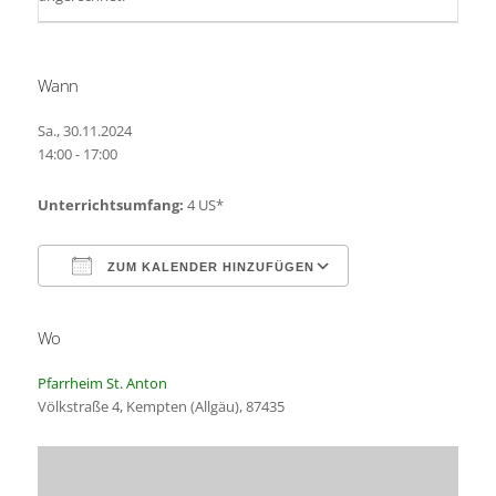
Wann
Sa., 30.11.2024
14:00 - 17:00
Unterrichtsumfang:
4 US*
ZUM KALENDER HINZUFÜGEN
Wo
ICS herunterladen
Google Kalender
Pfarrheim St. Anton
Völkstraße 4, Kempten (Allgäu), 87435