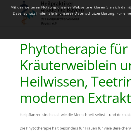
Mit der weiteren Nutzung unserer Webseite erklären Sie sich dami
Datenschutz finden Sie in unserer Datenschutzerklärung. Für ei
Phytotherapie für
Kräuterweiblein u
Heilwissen, Teetr
modernen Extrak
Heilpflanzen sind so alt wie die Menschheit selbst – und doch akt
Die Phytotherapie hält besonders für Frauen für viele Bereiche 