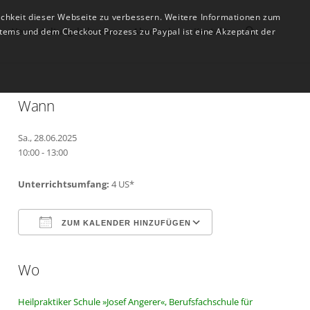
ichkeit dieser Webseite zu verbessern. Weitere Informationen zum
Veranstaltungskalender
Akademie
Kontakt
tems und dem Checkout Prozess zu Paypal ist eine Akzeptant der
Wann
Sa., 28.06.2025
10:00 - 13:00
Unterrichtsumfang:
4 US*
ZUM KALENDER HINZUFÜGEN
Wo
ICS herunterladen
Google Kalender
Heilpraktiker Schule »Josef Angerer«, Berufsfachschule für