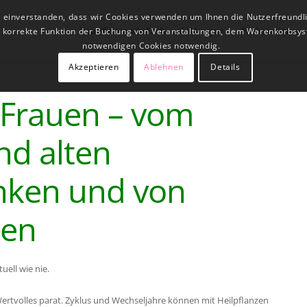
t einverstanden, dass wir Cookies verwenden um Ihnen die Nutzerfreundl
Qualifizierende Fachausbildungen
Fachseminare
ne korrekte Funktion der Buchung von Veranstaltungen, dem Warenkorbsys
notwendigen Cookies notwendig.
Akzeptieren
Ablehnen
Details
 Frauen – vom
nd alten
inken und von
ten
uell wie nie.
Wertvolles parat. Zyklus und Wechseljahre können mit Heilpflanzen