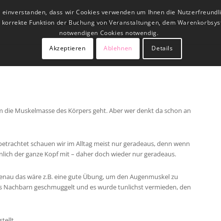
t einverstanden, dass wir Cookies verwenden um Ihnen die Nutzerfreundl
Qualifizierende Fachausbildungen
Fachseminare
ne korrekte Funktion der Buchung von Veranstaltungen, dem Warenkorbsys
notwendigen Cookies notwendig.
Akzeptieren
Ablehnen
Details
n um die Muskelmasse des Körpers geht. Aber wer denkt da schon an
betrachtet schauen wir im Alltag meist nur geradeaus, denn wenn
hnlich der ganze Kopf mit – daher doch wieder nur geradeaus.
r genau das wäre z.B. eine gute Übung, um den Augenmuskel zu
des Nachbarn geschmuggelt und es wurde tunlichst vermieden, den
ellt.