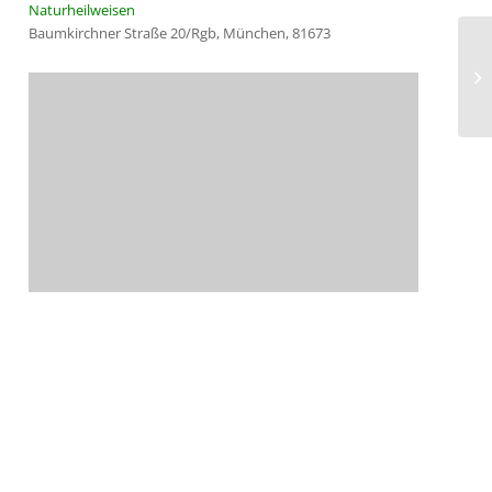
Naturheilweisen
Baumkirchner Straße 20/Rgb, München, 81673
Ph
Kr
He