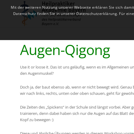
Mit der weiteren Nutzung unserer Webseite erklären Sie sich dami
Datenschutz finden Sie in unserer Datenschutzerklärung. Für ei
Augen-Qigong
Use it or loose it. Das ist uns geläufig, wenn es im Allgemeine
den Augenmuskel?
Doch ja, der baut ebenso ab, wenn er nicht bewegt wird. Genau 
wir nach links, rechts, unten oder oben schauen, geht für gewö
Die Zeiten des „Spickens“ in der Schule sind längst vorbei. Abe
trainieren, denn dabei haben sich nur die Augen auf das Blatt 
Kopf zu bewegen :)
Diese und ähnliche Übungen werden in diesem Workshop vorgest