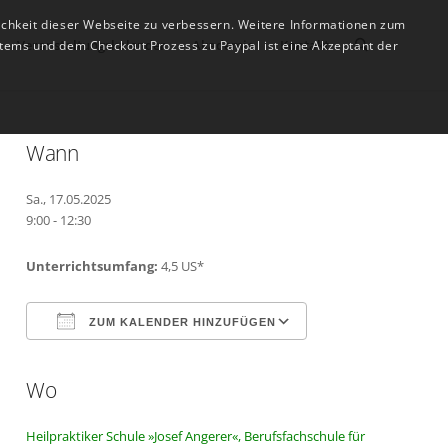
ichkeit dieser Webseite zu verbessern. Weitere Informationen zum
Veranstaltungskalender
Akademie
Kontakt
tems und dem Checkout Prozess zu Paypal ist eine Akzeptant der
Wann
Sa., 17.05.2025
9:00 - 12:30
Unterrichtsumfang:
4,5 US*
ZUM KALENDER HINZUFÜGEN
Wo
ICS herunterladen
Google Kalender
Heilpraktiker Schule »Josef Angerer«, Berufsfachschule für