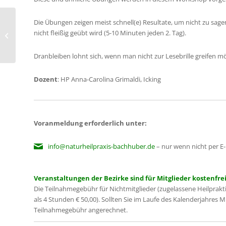
Die Übungen zeigen meist schnell(e) Resultate, um nicht zu sage
Männertraumen – Vom
nicht fleißig geübt wird (5-10 Minuten jeden 2. Tag).
Waschlappen zum ganzen Kerl
Dranbleiben lohnt sich, wenn man nicht zur Lesebrille greifen 
Dozent
: HP Anna-Carolina Grimaldi, Icking
Voranmeldung erforderlich unter:
info@naturheilpraxis-bachhuber.de
– nur wenn nicht per E-
Veranstaltungen der Bezirke sind für Mitglieder kostenfrei
Die Teilnahmegebühr für Nichtmitglieder (zugelassene Heilprakt
als 4 Stunden € 50,00). Sollten Sie im Laufe des Kalenderjahres 
Teilnahmegebühr angerechnet.