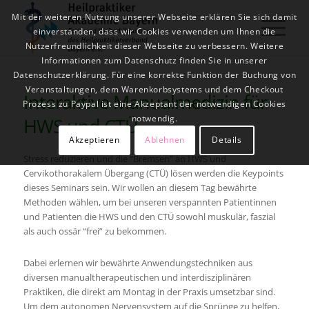
Mit der weiteren Nutzung unserer Webseite erklären Sie sich damit
einverstanden, dass wir Cookies verwenden um Ihnen die
Nutzerfreundlichkeit dieser Webseite zu verbessern. Weitere
Informationen zum Datenschutz finden Sie in unserer
Datenschutzerklärung. Für eine korrekte Funktion der Buchung von
Veranstaltungen, dem Warenkorbsystems und dem Checkout
Interaktive Manualmedizin für
Prozess zu Paypal ist eine Akzeptant der notwendigen Cookies
notwendig.
HWS und CTÜ
Akzeptieren
Ablehnen
Details
Stress reduzieren und die “Bremsen” an HWS und
Cervikothorakalem Übergang (CTÜ) lösen werden die Keypoints
dieses Seminars sein. Wir wollen an diesem Tag bewährte
Methoden wählen, um bei unseren verspannten Patientinnen
und Patienten die HWS und den CTÜ sowohl muskulär, faszial
als auch ossär “frei” zu bekommen.
Dabei erlernen wir bewährte Anwendungstechniken aus
diversen manualtherapeutischen und interdisziplinären
Praktiken, die direkt am Montag in der Praxis umsetzbar sind.
Um dem autonomen Nervensystem auf die Sprünge zu helfen,