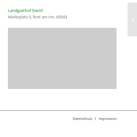
Landgasthof Stechl
De
Marktplatz 5, Rott am Inn, 83543
ga
Te
Datenschutz
Impressum