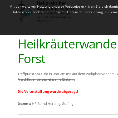
Mit der weiteren Nutzung unserer Webseite erklären Sie sich dami
Datenschutz finden Sie in unserer Datenschutzerklärung. Für ei
Heilkräuterwande
Forst
Treffpunkt 9:00 Uhr in Rott am Inn auf dem Parkplatz vor dem L
Anschließende gemeinsame Einkehr.
Die Veranstaltung wurde abgesagt!
Dozent:
HP Bernd Hertling, Grafing