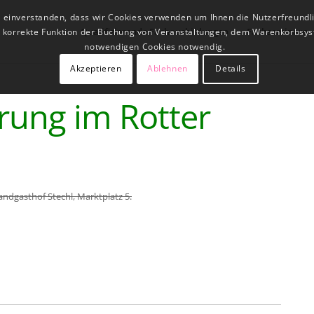
t einverstanden, dass wir Cookies verwenden um Ihnen die Nutzerfreundl
Qualifizierende Fachausbildungen
Fachseminare
ne korrekte Funktion der Buchung von Veranstaltungen, dem Warenkorbsys
notwendigen Cookies notwendig.
Akzeptieren
Ablehnen
Details
rung im Rotter
andgasthof Stechl, Marktplatz 5.