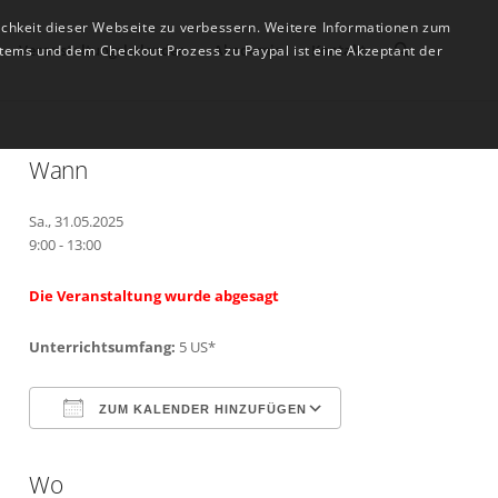
ichkeit dieser Webseite zu verbessern. Weitere Informationen zum
Veranstaltungskalender
Akademie
Kontakt
tems und dem Checkout Prozess zu Paypal ist eine Akzeptant der
Wann
Sa., 31.05.2025
9:00 - 13:00
Die Veranstaltung wurde abgesagt
Unterrichtsumfang:
5 US*
ZUM KALENDER HINZUFÜGEN
Wo
ICS herunterladen
Google Kalender