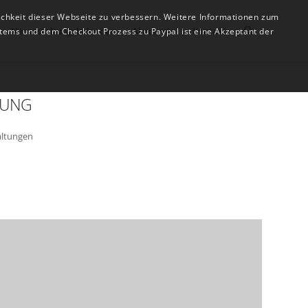
ichkeit dieser Webseite zu verbessern. Weitere Informationen zum
Veranstaltungskalender
Akademie
Kontakt
tems und dem Checkout Prozess zu Paypal ist eine Akzeptant der
TUNG
altungen