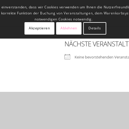
t einverstanden, dass wir Cookies verwenden um Ihnen die Nutzerfreundl
Qualifizierende Fachausbildungen
Fachseminare
ne korrekte Funktion der Buchung von Veranstaltungen, dem Warenkorbsys
notwendigen Cookies notwendig.
Akzeptieren
Ablehnen
Details
NÄCHSTE VERANSTAL
Keine bevorstehenden Veranst