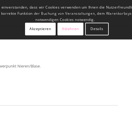
t einverstanden, dass wir Cookies verwenden um Ihnen die Nutzerfreundl
Qualifizierende Fachausbildungen
Fachseminare
ne korrekte Funktion der Buchung von Veranstaltungen, dem Warenkorbsys
notwendigen Cookies notwendig.
Akzeptieren
Ablehnen
Details
hwerpunkt Nieren/Blase.