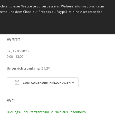
ichkeit dieser Webseite zu verbessern. Weitere Informationen zum
Veranstaltungskalender
Akademie
Kontakt
tems und dem Checkout Prozess zu Paypal ist eine Akzeptant der
Wann
Sa., 17.05.2025
9:00 - 13:00
Unterrichtsumfang:
5 US*
ZUM KALENDER HINZUFÜGEN
Wo
ICS herunterladen
Google Kalender
Bildungs- und Pfarrzentrum St. Nikolaus Rosenheim