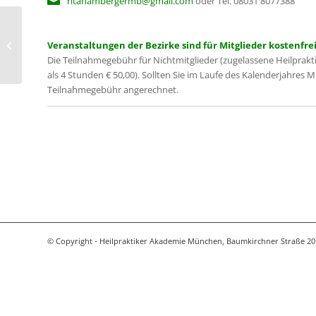
ritahambergermb@gmail.com
oder Tel. 08031 8077388
Pathophysiognomik nach Natale
Veranstaltungen der Bezirke sind für Mitglieder kostenfrei
Ferronato
Die Teilnahmegebühr für Nichtmitglieder (zugelassene Heilprakt
als 4 Stunden € 50,00). Sollten Sie im Laufe des Kalenderjahres 
Teilnahmegebühr angerechnet.
© Copyright - Heilpraktiker Akademie München, Baumkirchner Straße 20 