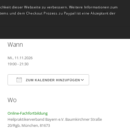
ichkeit dieser Webseite zu verbessern. Weitere Informationen zum
Veranstaltungskalender
Akademie
Kontakt
tems und dem Checkout Prozess zu Paypal ist eine Akzeptant der
Wann
Mi., 11.11.2026
19:00 - 21:30
ZUM KALENDER HINZUFÜGEN
Wo
ICS herunterladen
Google Kalender
Online-Fachfortbildung
Heilpraktikerverband Bayern e.V. Baumkirchner Straße
20/Rgb, München, 81673