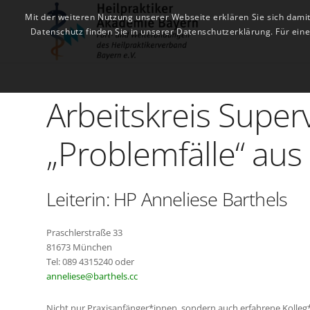
Mit der weiteren Nutzung unserer Webseite erklären Sie sich dami
Datenschutz finden Sie in unserer Datenschutzerklärung. Für ei
Arbeitskreis Superv
„Problemfälle“ aus 
Leiterin: HP Anneliese Barthels
Praschlerstraße 33
81673 München
Tel: 089 4315240 oder
anneliese@barthels.cc
Nicht nur Praxisanfänger*innen, sondern auch erfahrene Kolleg*