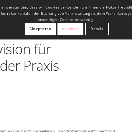
t einverstanden, dass wir Cookies verwenden um Ihnen die Nutzerfreundl
Qualifizierende Fachausbildungen
Fachseminare
ne korrekte Funktion der Buchung von Veranstaltungen, dem Warenkorbsys
notwendigen Cookies notwendig.
Akzeptieren
Ablehnen
Details
ision für
der Praxis
-innen sind herzlich eingeladen, ihre “Problempatient*innen” und