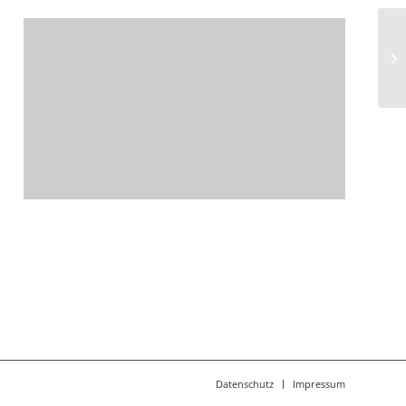
Ar
„P
Datenschutz
Impressum