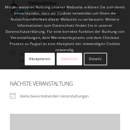
Mit der weiteren Nutzung unserer Webseite erklären Sie sich damit
einverstanden, dass wir Cookies verwenden um Ihnen die
Nutzerfreundlichkeit dieser Webseite zu verbessern. Weitere
Informationen zum Datenschutz finden Sie in unserer
Datenschutzerklärung. Für eine korrekte Funktion der Buchung von
Veranstaltungen, dem Warenkorbsystems und dem Checkout
VERANSTALTUNGSORT
Prozess zu Paypal ist eine Akzeptant der notwendigen Cookies
notwendig.
Am Friedrichbrunnen 7a
Akzeptieren
Ablehnen
Details
Bamberg
96049
NÄCHSTE VERANSTALTUNG
Keine bevorstehenden Veranstaltungen