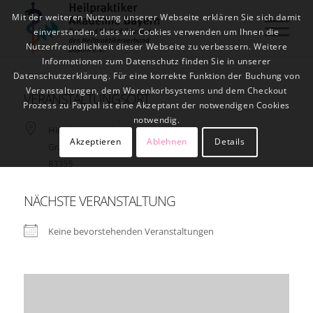
Mit der weiteren Nutzung unserer Webseite erklären Sie sich damit
einverstanden, dass wir Cookies verwenden um Ihnen die
Nutzerfreundlichkeit dieser Webseite zu verbessern. Weitere
Informationen zum Datenschutz finden Sie in unserer
Datenschutzerklärung. Für eine korrekte Funktion der Buchung von
Veranstaltungen, dem Warenkorbsystems und dem Checkout
VERANSTALTUNGSORT
Prozess zu Paypal ist eine Akzeptant der notwendigen Cookies
notwendig.
Hirschauer Bucht 1
Akzeptieren
Ablehnen
Details
Grabenstätt
83355
NÄCHSTE VERANSTALTUNG
Keine bevorstehenden Veranstaltungen