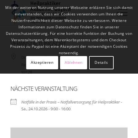
Mit der weiteren Nutzung unserer Webseite erklären Sie sich damit
einverstanden, dass wir Cookies verwenden um Ihnen die
Nutzerfreundlichkeit dieser Webseite zu verbessern. Weitere
Informationen zum Datenschutz finden Sie in unserer
Datenschutzerklärung. Für eine korrekte Funktion der Buchung von
Veranstaltungen, dem Warenkorbsystems und dem Checkout
VERANSTALTUNGSORT
Prozess zu Paypal ist eine Akzeptant der notwendigen Cookies
notwendig.
Dr.-Robert-Eckert-Str. 3
Akzeptieren
Ablehnen
Details
Regenstauf
93128
NÄCHSTE VERANSTALTUNG
Notfälle in der Praxis – Notfallversorgung für Heilpraktiker
-
Sa., 24.10.2026 - 9:00 - 16:00