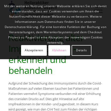
Mit der weiteren Nutzung unserer Webseite erklären Sie sich damit
einverstanden, dass wir Cookies verwenden um Ihnen die
Nutzerfreundlichkeit dieser Webseite zu verbessern. Weitere
Informationen zum Datenschutz finden Sie in unserer
Datenschutzerklärung. Für eine korrekte Funktion der Buchung von
Veranstaltungen, dem Warenkorbsystems und dem Checkout
Reaktivierung alter
Prozess zu Paypal ist eine Akzeptant der notwendigen Cookies
notwendig.
Impfreaktionen –
Akzeptieren
Ablehnen
Details
erkennen und
behandeln
Aufgrund der Schwächung des Immunsystems durch die Covid-
Maßnahmen auf vielen Ebenen tauchen bei Patientinnen und
Patienten vermehrt Symptome verbunden mit einer Erhöhung
des cranialen Drucks auf. Dies gibt Hinweise auf alte
Impfreaktionen in der Kinder- und Jugendzeit. In diesem Kurs
wird gezeigt, wie man den CV4 Test zum Finden der richtigen