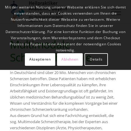
Mit der weiteren Nutzung unserer Webseite erklären Sie sich damit
einverstanden, dass wir Cookies verwenden um Ihnen die
Nutzerfreundlichkeit dieser Webseite zu verbessern. Weitere
Informationen zum Datenschutz finden Sie in unserer
Datenschutzerklärung. Für eine korrekte Funktion der Buchung von
Veranstaltungen, dem Warenkorbsystems und dem Checkout
Multimodale
Prozess zu Paypal ist eine Akzeptant der notwendigen Cookies
notwendig.
Schmerztherapie
Akzeptieren
Ablehnen
Details
In Deutschland sind über 20 Mio. Menschen von chronischen
Schmerzen betroffen. Diese Patienten haben mit erheblichen
Einschränkungen ihrer Lebensqualität zu kämpfen, ihre
Arbeitsfähigkeit und Existenzgrundlage ist oft gefährdet. Im
üblichen medizinischen Behandlungsablauf ist zu wenig Zeit,
Wissen und Verständnis für die komplexen Vorgänge bei einer
chronischen Schmerzerkrankung vorhanden.
Aus diesem Grund hat sich eine Fachrichtung entwickelt, die
sog. Multimodale Schmerztherapie, bei der Experten aus
verschiedenen Disziplinen (Ärzte, Physiotherapeuten,