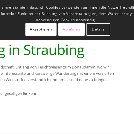
t einverstanden, dass wir Cookies verwenden um Ihnen die Nutzerfreundl
Qualifizierende Fachausbildungen
Fachseminare
ne korrekte Funktion der Buchung von Veranstaltungen, dem Warenkorbsys
notwendigen Cookies notwendig.
Akzeptieren
Ablehnen
Details
 in Straubing
andschaft. Entlang von Feuchtwiesen zum Donaudamm, wo wir
ne interessante und kurzweilige Wanderung mit einem versierten
hren Wirkstoffen verständlich und umfassend nahe zu bringen.
er geselligen Einkehr.