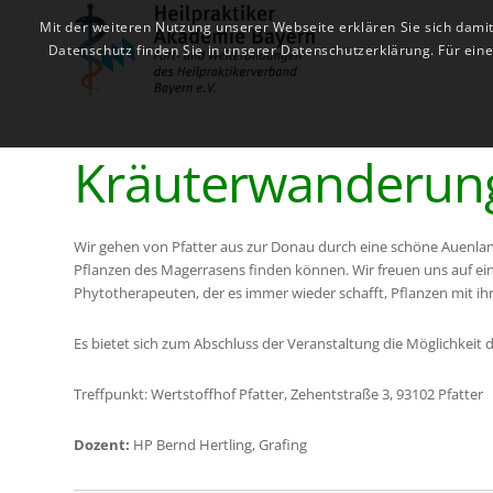
Mit der weiteren Nutzung unserer Webseite erklären Sie sich dami
Datenschutz finden Sie in unserer Datenschutzerklärung. Für ei
Kräuterwanderung
Wir gehen von Pfatter aus zur Donau durch eine schöne Auenl
Pflanzen des Magerrasens finden können. Wir freuen uns auf ei
Phytotherapeuten, der es immer wieder schafft, Pflanzen mit i
Es bietet sich zum Abschluss der Veranstaltung die Möglichkeit d
Treffpunkt: Wertstoffhof Pfatter, Zehentstraße 3, 93102 Pfatter
Dozent:
HP Bernd Hertling, Grafing