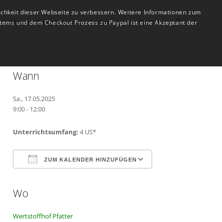
ichkeit dieser Webseite zu verbessern. Weitere Informationen zum
Veranstaltungskalender
Akademie
Kontakt
tems und dem Checkout Prozess zu Paypal ist eine Akzeptant der
Wann
Sa., 17.05.2025
9:00 - 12:00
Unterrichtsumfang:
4 US*
ZUM KALENDER HINZUFÜGEN
Wo
ICS herunterladen
Google Kalender
Wertstoffhof Pfatter