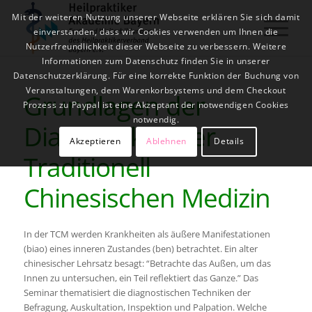
Mit der weiteren Nutzung unserer Webseite erklären Sie sich damit
einverstanden, dass wir Cookies verwenden um Ihnen die
Nutzerfreundlichkeit dieser Webseite zu verbessern. Weitere
Informationen zum Datenschutz finden Sie in unserer
Datenschutzerklärung. Für eine korrekte Funktion der Buchung von
Veranstaltungen, dem Warenkorbsystems und dem Checkout
Grundlagen der
Prozess zu Paypal ist eine Akzeptant der notwendigen Cookies
notwendig.
Diagnostik in der
Akzeptieren
Ablehnen
Details
Traditionell
Chinesischen Medizin
In der TCM werden Krankheiten als äußere Manifestationen
(biao) eines inneren Zustandes (ben) betrachtet. Ein alter
chinesischer Lehrsatz besagt: “Betrachte das Außen, um das
Innen zu untersuchen, ein Teil reflektiert das Ganze.” Das
Seminar thematisiert die diagnostischen Techniken der
Befragung, Auskultation, Inspektion und Palpation. Welche