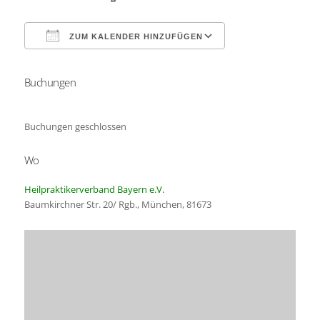
ZUM KALENDER HINZUFÜGEN
Buchungen
ICS herunterladen
Google Kalender
Buchungen geschlossen
Wo
Heilpraktikerverband Bayern e.V.
Baumkirchner Str. 20/ Rgb., München, 81673