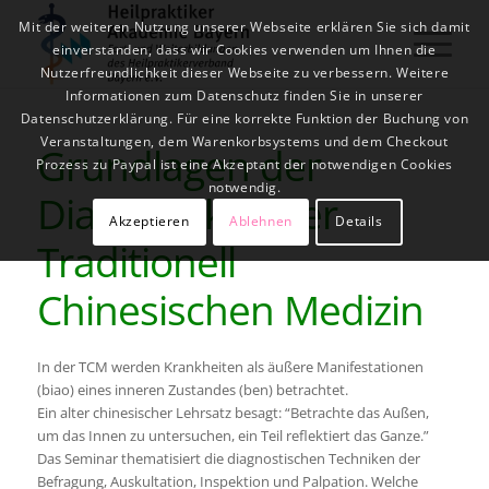
Mit der weiteren Nutzung unserer Webseite erklären Sie sich damit
einverstanden, dass wir Cookies verwenden um Ihnen die
Nutzerfreundlichkeit dieser Webseite zu verbessern. Weitere
Informationen zum Datenschutz finden Sie in unserer
Datenschutzerklärung. Für eine korrekte Funktion der Buchung von
Veranstaltungen, dem Warenkorbsystems und dem Checkout
Grundlagen der
Prozess zu Paypal ist eine Akzeptant der notwendigen Cookies
notwendig.
Diagnostik in der
Akzeptieren
Ablehnen
Details
Traditionell
Chinesischen Medizin
In der TCM werden Krankheiten als äußere Manifestationen
(biao) eines inneren Zustandes (ben) betrachtet.
Ein alter chinesischer Lehrsatz besagt: “Betrachte das Außen,
um das Innen zu untersuchen, ein Teil reflektiert das Ganze.”
Das Seminar thematisiert die diagnostischen Techniken der
Befragung, Auskultation, Inspektion und Palpation. Welche