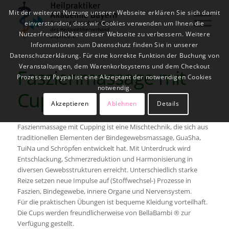
Mit der weiteren Nutzung unserer Webseite erklären Sie sich damit
einverstanden, dass wir Cookies verwenden um Ihnen die
Nutzerfreundlichkeit dieser Webseite zu verbessern. Weitere
Informationen zum Datenschutz finden Sie in unserer
Datenschutzerklärung. Für eine korrekte Funktion der Buchung von
Veranstaltungen, dem Warenkorbsystems und dem Checkout
Faszienmassage mit
Prozess zu Paypal ist eine Akzeptant der notwendigen Cookies
notwendig.
Cupping
Akzeptieren
Ablehnen
Details
Faszienmassage mit Cupping ist eine Mischtechnik, die sich aus
traditionellen Elementen der Bindegewebsmassage, GuaSha,
TuiNa und Schröpfen entwickelt hat. Mit Unterdruck wird
Entschlackung, Schmerzreduktion und Harmonisierung in
diversen Gewebsstrukturen erreicht. Unterschiedlich starke
Reize setzen neue Impulse auf (Stoffwechsel-) Prozesse in
Faszien, Bindegewebe, innere Organe und Nervensystem.
Für die praktischen Übungen ist bequeme Kleidung vorteilhaft.
Die Cups werden freundlicherweise von BellaBambi ® zur
Verfügung gestellt.