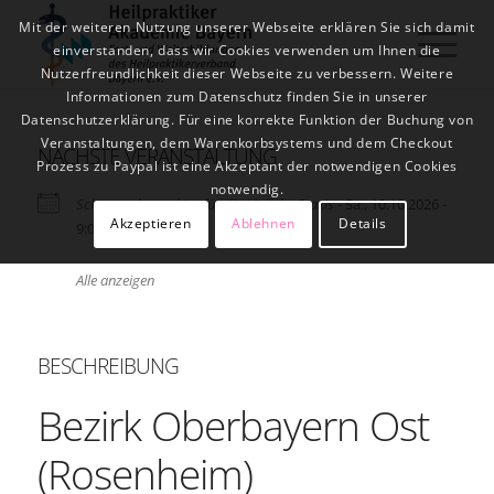
Mit der weiteren Nutzung unserer Webseite erklären Sie sich damit
einverstanden, dass wir Cookies verwenden um Ihnen die
Nutzerfreundlichkeit dieser Webseite zu verbessern. Weitere
Informationen zum Datenschutz finden Sie in unserer
Datenschutzerklärung. Für eine korrekte Funktion der Buchung von
Veranstaltungen, dem Warenkorbsystems und dem Checkout
NÄCHSTE VERANSTALTUNG
Prozess zu Paypal ist eine Akzeptant der notwendigen Cookies
notwendig.
Schmerzakupunktur für die tägliche Praxis
- Sa., 10.10.2026 -
Akzeptieren
Ablehnen
Details
9:00 - 13:00
Alle anzeigen
BESCHREIBUNG
Bezirk Oberbayern Ost
(Rosenheim)