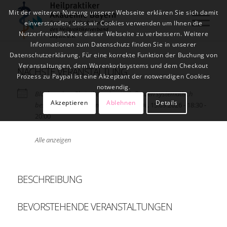
Mit der weiteren Nutzung unserer Webseite erklären Sie sich damit
einverstanden, dass wir Cookies verwenden um Ihnen die
Nutzerfreundlichkeit dieser Webseite zu verbessern. Weitere
Informationen zum Datenschutz finden Sie in unserer
Datenschutzerklärung. Für eine korrekte Funktion der Buchung von
Veranstaltungen, dem Warenkorbsystems und dem Checkout
NÄCHSTE VERANSTALTUNG
Prozess zu Paypal ist eine Akzeptant der notwendigen Cookies
notwendig.
Blockseminar Phytotherapie – Heilpflanzen systematisch
Akzeptieren
Ablehnen
Details
bestimmen und anwenden - Block 6
- Di., 15.09.2026 - 18:30 -
20:00
Alle anzeigen
BESCHREIBUNG
BEVORSTEHENDE VERANSTALTUNGEN