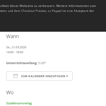
ichkeit dieser Webseite zu verbessern. Weitere Informationen zum
Veranstaltungskalender
Akademie
Kontakt
tems und dem Checkout Prozess zu Paypal ist eine Akzeptant der
Wann
Sa., 21.03.2026
14:00 - 18:00
Unterrichtsumfang:
5 US*
ZUM KALENDER HINZUFÜGEN
Wo
ICS herunterladen
Google Kalender
Stadelmannverlag