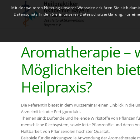
Mit der weiteren Nutzung unserer Webseite erklären Sie sich dami
Datenschutz finden Sie in unserer Datenschutzerklärung. Für ei
Aromatherapie – 
Möglichkeiten biet
Heilpraxis?
Die Referentin bietet in dem Kurzseminar einen Einblick in die 
Arzneimittel oder Fertigprodukt.
Themen sind: Duftende und heilende Wirkstoffe von Pflanzen fü
menschliche Riechsystem, sowie fette Pflanzenöle und deren A
Haltbarkeit von Pflanzenölen höchster Qualität.
Beispiele für die wirkungsvolle Anwendung der Aromatherapie