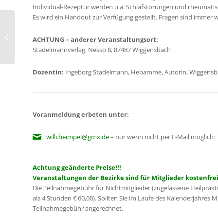
Individual-Rezeptur werden u.a. Schlafstörungen und rheumati
Es wird ein Handout zur Verfügung gestellt. Fragen sind immer
Augendiagnosewoche
ACHTUNG – anderer Veranstaltungsort:
Stadelmannverlag, Nesso 8, 87487 Wiggensbach
Dozentin:
Ingeborg Stadelmann, Hebamme, Autorin, Wiggensb
Voranmeldung erbeten unter:
willi.heimpel@gmx.de
– nur wenn nicht per E-Mail möglich: 
Achtung geänderte Preise!!!
Veranstaltungen der Bezirke sind für Mitglieder kostenfrei
Die Teilnahmegebühr für Nichtmitglieder (zugelassene Heilprakt
als 4 Stunden € 60,00). Sollten Sie im Laufe des Kalenderjahres 
Teilnahmegebühr angerechnet.