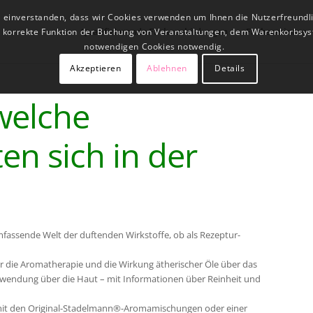
t einverstanden, dass wir Cookies verwenden um Ihnen die Nutzerfreundl
Qualifizierende Fachausbildungen
Fachseminare
ne korrekte Funktion der Buchung von Veranstaltungen, dem Warenkorbsys
notwendigen Cookies notwendig.
Akzeptieren
Ablehnen
Details
welche
en sich in der
umfassende Welt der duftenden Wirkstoffe, ob als Rezeptur-
r die Aromatherapie und die Wirkung ätherischer Öle über das
nwendung über die Haut – mit Informationen über Reinheit und
 mit den Original-Stadelmann®-Aromamischungen oder einer