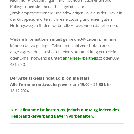
Nicht nur Praxisanfänger*innen, sondern auch erfahrene
Kolleg*-innen sind herzlich eingeladen, ihre
„Problempatient*innen“ und schwierigen Fälle aus der Praxis in
der Gruppe zu erörtern, um eine Lösung und einen guten
Heilungsweg zu finden, wobei alle Anwesenden dabei lernen.
Weitere Informationen erteilt gerne die AK-Leiterin. Termine
können bei zu geringer Teilnehmerzahl verschoben oder
abgesagt werden. Deshalb ist eine Voranmeldung per Telefon
oder E-mail notwendig unter:
anneliese@barthels.cc
oder 089
4315240.
Der Arbeitskreis findet i.d.R. online statt.
Alle Termine mittwochs jeweils um 19:00 – 21:30 Uhr
18.12.2024
Die Teilnahme ist kostenlos, jedoch nur Mitgliedern des
Heilpraktikerverband Bayern vorbehalten.