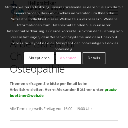
Mit der weiteren Nutzung unserer Webseite erklären Sie sich damit
einverstanden, dass wir Cookies verwenden um Ihnen die
Nutzerfreundlichkeit dieser Webseite zu verbessern. Weitere
Informationen zum Datenschutz finden Sie in unserer
Datenschutzerklärung. Für eine korrekte Funktion der Buchung von
Veranstaltungen, dem Warenkorbsystems und dem Checkout
Arbeitskreis für
Prozess zu Paypal ist eine Akzeptant der notwendigen Cookies
notwendig.
Chiropraktik &
Akzeptieren
Ablehnen
Details
Osteopathie
Themen erfragen Sie bitte per Email beim
Arbeitskreisleiter, Herrn Alexander Büttner unter
praxis-
buettner@web.de
Alle Termine jeweils Freitag von 16:00 – 19:00 Uhr